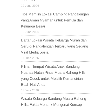
12 June 2026
Tips Memilih Lokasi Camping Pangalengan
yang Aman Nyaman untuk Pemula dan
Keluarga Besar
12 June 2026
Daftar Lokasi Wisata Keluarga Murah dan
Seru di Pangalengan Terbaru yang Sedang
Viral Media Sosial
11 June 2026
Pilihan Tempat Wisata Anak Bandung
Nuansa Hutan Pinus Muara Rahong Hills
yang Cocok untuk Melatih Kemandirian
Buah Hati Anda
11 June 2026
Wisata Keluarga Bandung Muara Rahong
Hills, Fakta Menarik Mengenai Konsep