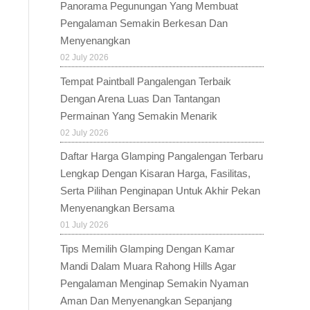
Panorama Pegunungan Yang Membuat
Pengalaman Semakin Berkesan Dan
Menyenangkan
02 July 2026
Tempat Paintball Pangalengan Terbaik
Dengan Arena Luas Dan Tantangan
Permainan Yang Semakin Menarik
02 July 2026
Daftar Harga Glamping Pangalengan Terbaru
Lengkap Dengan Kisaran Harga, Fasilitas,
Serta Pilihan Penginapan Untuk Akhir Pekan
Menyenangkan Bersama
01 July 2026
Tips Memilih Glamping Dengan Kamar
Mandi Dalam Muara Rahong Hills Agar
Pengalaman Menginap Semakin Nyaman
Aman Dan Menyenangkan Sepanjang