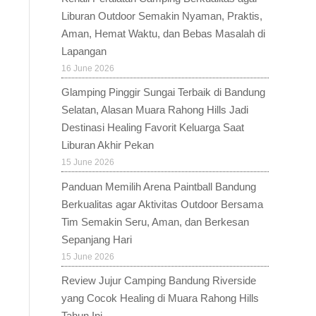
Liburan Outdoor Semakin Nyaman, Praktis,
Aman, Hemat Waktu, dan Bebas Masalah di
Lapangan
16 June 2026
Glamping Pinggir Sungai Terbaik di Bandung
Selatan, Alasan Muara Rahong Hills Jadi
Destinasi Healing Favorit Keluarga Saat
Liburan Akhir Pekan
15 June 2026
Panduan Memilih Arena Paintball Bandung
Berkualitas agar Aktivitas Outdoor Bersama
Tim Semakin Seru, Aman, dan Berkesan
Sepanjang Hari
15 June 2026
Review Jujur Camping Bandung Riverside
yang Cocok Healing di Muara Rahong Hills
Tahun Ini