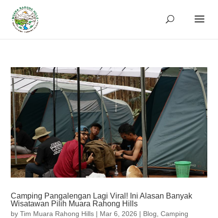
Camping Pangalengan Lagi Viral! Ini Alasan Banyak
Wisatawan Pilih Muara Rahong Hills
by
Tim Muara Rahong Hills
|
Mar 6, 2026
|
Blog
,
Camping