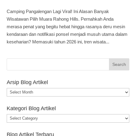
Camping Pangalengan Lagi Viral! Ini Alasan Banyak
Wisatawan Pilih Muara Rahong Hills. Pernahkah Anda
merasa penat yang begitu hebat hingga rasanya deru mesin
kendaraan dan notifikasi ponsel menjadi musuh utama dalam
keseharian? Memasuki tahun 2026 ini, tren wisata...
Arsip Blog Artikel
Arsip
Blog
Artikel
Kategori Blog Artikel
Kategori
Blog
Artikel
Blog Artikel Terbaru