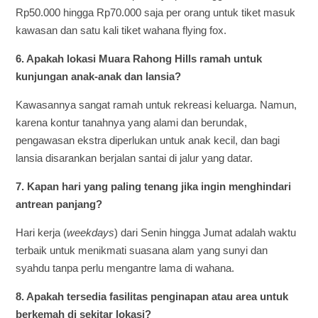
Rp50.000 hingga Rp70.000 saja per orang untuk tiket masuk
kawasan dan satu kali tiket wahana flying fox.
6. Apakah lokasi Muara Rahong Hills ramah untuk
kunjungan anak-anak dan lansia?
Kawasannya sangat ramah untuk rekreasi keluarga. Namun,
karena kontur tanahnya yang alami dan berundak,
pengawasan ekstra diperlukan untuk anak kecil, dan bagi
lansia disarankan berjalan santai di jalur yang datar.
7. Kapan hari yang paling tenang jika ingin menghindari
antrean panjang?
Hari kerja (
weekdays
) dari Senin hingga Jumat adalah waktu
terbaik untuk menikmati suasana alam yang sunyi dan
syahdu tanpa perlu mengantre lama di wahana.
8. Apakah tersedia fasilitas penginapan atau area untuk
berkemah di sekitar lokasi?