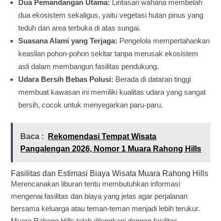
Dua Pemandangan Utama:
Lintasan wahana membelah
dua ekosistem sekaligus, yaitu vegetasi hutan pinus yang
teduh dan area terbuka di atas sungai.
Suasana Alami yang Terjaga:
Pengelola mempertahankan
keaslian pohon-pohon sekitar tanpa merusak ekosistem
asli dalam membangun fasilitas pendukung.
Udara Bersih Bebas Polusi:
Berada di dataran tinggi
membuat kawasan ini memiliki kualitas udara yang sangat
bersih, cocok untuk menyegarkan paru-paru.
Baca :
Rekomendasi Tempat Wisata
Pangalengan 2026, Nomor 1 Muara Rahong Hills
Fasilitas dan Estimasi Biaya Wisata Muara Rahong Hills
Merencanakan liburan tentu membutuhkan informasi
mengenai fasilitas dan biaya yang jelas agar perjalanan
bersama keluarga atau teman-teman menjadi lebih terukur.
Muara Rahong Hills telah dilengkapi dengan fasilitas