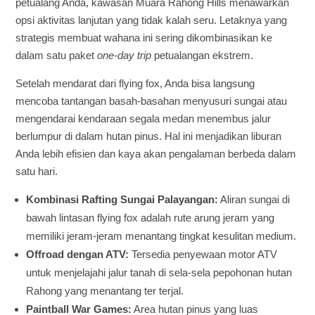
petualang Anda, kawasan Muara Rahong Hills menawarkan
opsi aktivitas lanjutan yang tidak kalah seru. Letaknya yang
strategis membuat wahana ini sering dikombinasikan ke
dalam satu paket
one-day trip
petualangan ekstrem.
Setelah mendarat dari flying fox, Anda bisa langsung
mencoba tantangan basah-basahan menyusuri sungai atau
mengendarai kendaraan segala medan menembus jalur
berlumpur di dalam hutan pinus. Hal ini menjadikan liburan
Anda lebih efisien dan kaya akan pengalaman berbeda dalam
satu hari.
Kombinasi Rafting Sungai Palayangan:
Aliran sungai di
bawah lintasan flying fox adalah rute arung jeram yang
memiliki jeram-jeram menantang tingkat kesulitan medium.
Offroad dengan ATV:
Tersedia penyewaan motor ATV
untuk menjelajahi jalur tanah di sela-sela pepohonan hutan
Rahong yang menantang ter terjal.
Paintball War Games:
Area hutan pinus yang luas