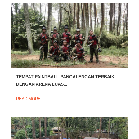
TEMPAT PAINTBALL PANGALENGAN TERBAIK
DENGAN ARENA LUAS...
READ MORE