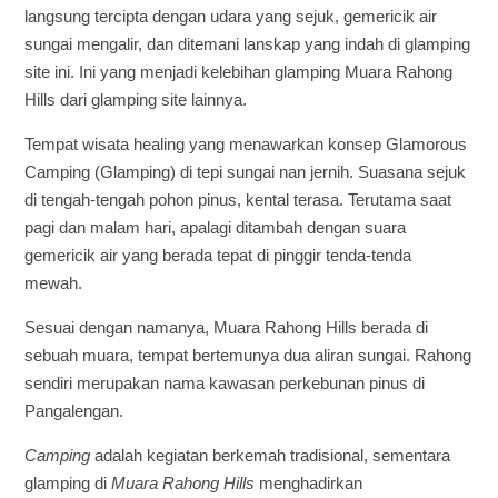
langsung tercipta dengan udara yang sejuk, gemericik air
sungai mengalir, dan ditemani lanskap yang indah di glamping
site ini. Ini yang menjadi kelebihan glamping Muara Rahong
Hills dari glamping site lainnya.
Tempat wisata healing yang menawarkan konsep Glamorous
Camping (Glamping) di tepi sungai nan jernih. Suasana sejuk
di tengah-tengah pohon pinus, kental terasa. Terutama saat
pagi dan malam hari, apalagi ditambah dengan suara
gemericik air yang berada tepat di pinggir tenda-tenda
mewah.
Sesuai dengan namanya, Muara Rahong Hills berada di
sebuah muara, tempat bertemunya dua aliran sungai. Rahong
sendiri merupakan nama kawasan perkebunan pinus di
Pangalengan.
Camping
adalah kegiatan berkemah tradisional, sementara
glamping di
Muara Rahong Hills
menghadirkan