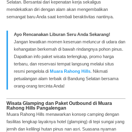
Selatan. Bersantai dari kepenatan kerja sekaligus
mendekatkan diri dengan alam akan mengembalikan
semangat baru Anda saat kembali beraktivitas nantinya.
Ayo Rencanakan Liburan Seru Anda Sekarang!
Jangan lewatkan momen keseruan meluncur di udara dan
kehangatan berkemah di bawah rindangnya pohon pinus.
Dapatkan info paket wisata terlengkap, promo harga
terbaru, dan reservasi tempat langsung melalui situs
resmi pengelola di
Muara Rahong Hills
. Nikmati
petualangan alam terbaik di Bandung Selatan bersama
orang-orang tercinta Anda!
Wisata Glamping dan Paket Outbound di Muara
Rahong Hills Pangalengan
Muara Rahong Hills menawarkan konsep camping dengan
fasilitas lengkap layaknya hotel (glamping) di tepi sungai yang
jernih dan kelilingi hutan pinus nan asri. Suasana nyaman