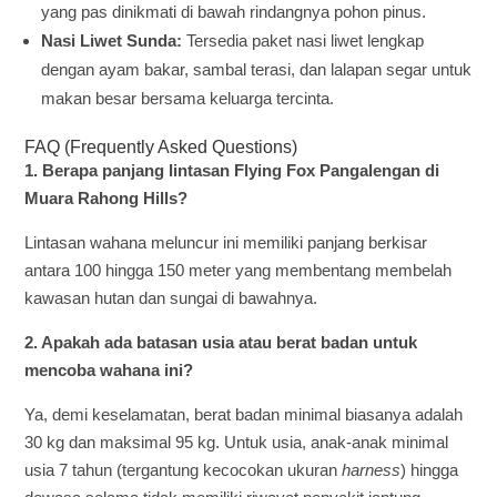
yang pas dinikmati di bawah rindangnya pohon pinus.
Nasi Liwet Sunda:
Tersedia paket nasi liwet lengkap
dengan ayam bakar, sambal terasi, dan lalapan segar untuk
makan besar bersama keluarga tercinta.
FAQ (Frequently Asked Questions)
1. Berapa panjang lintasan Flying Fox Pangalengan di
Muara Rahong Hills?
Lintasan wahana meluncur ini memiliki panjang berkisar
antara 100 hingga 150 meter yang membentang membelah
kawasan hutan dan sungai di bawahnya.
2. Apakah ada batasan usia atau berat badan untuk
mencoba wahana ini?
Ya, demi keselamatan, berat badan minimal biasanya adalah
30 kg dan maksimal 95 kg. Untuk usia, anak-anak minimal
usia 7 tahun (tergantung kecocokan ukuran
harness
) hingga