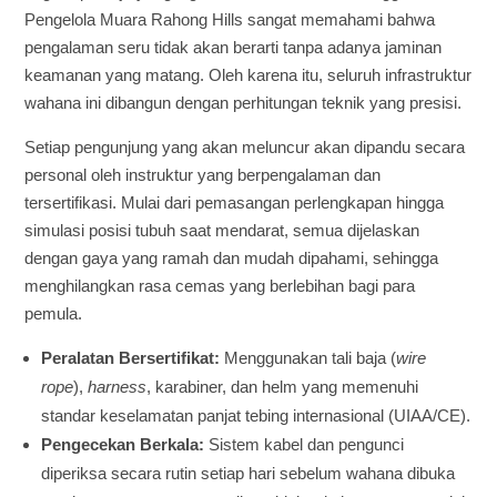
Pengelola Muara Rahong Hills sangat memahami bahwa
pengalaman seru tidak akan berarti tanpa adanya jaminan
keamanan yang matang. Oleh karena itu, seluruh infrastruktur
wahana ini dibangun dengan perhitungan teknik yang presisi.
Setiap pengunjung yang akan meluncur akan dipandu secara
personal oleh instruktur yang berpengalaman dan
tersertifikasi. Mulai dari pemasangan perlengkapan hingga
simulasi posisi tubuh saat mendarat, semua dijelaskan
dengan gaya yang ramah dan mudah dipahami, sehingga
menghilangkan rasa cemas yang berlebihan bagi para
pemula.
Peralatan Bersertifikat:
Menggunakan tali baja (
wire
rope
),
harness
, karabiner, dan helm yang memenuhi
standar keselamatan panjat tebing internasional (UIAA/CE).
Pengecekan Berkala:
Sistem kabel dan pengunci
diperiksa secara rutin setiap hari sebelum wahana dibuka