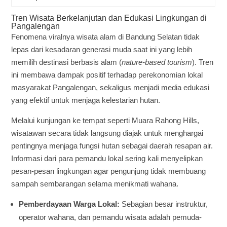
Tren Wisata Berkelanjutan dan Edukasi Lingkungan di
Pangalengan
Fenomena viralnya wisata alam di Bandung Selatan tidak
lepas dari kesadaran generasi muda saat ini yang lebih
memilih destinasi berbasis alam (
nature-based tourism
). Tren
ini membawa dampak positif terhadap perekonomian lokal
masyarakat Pangalengan, sekaligus menjadi media edukasi
yang efektif untuk menjaga kelestarian hutan.
Melalui kunjungan ke tempat seperti Muara Rahong Hills,
wisatawan secara tidak langsung diajak untuk menghargai
pentingnya menjaga fungsi hutan sebagai daerah resapan air.
Informasi dari para pemandu lokal sering kali menyelipkan
pesan-pesan lingkungan agar pengunjung tidak membuang
sampah sembarangan selama menikmati wahana.
Pemberdayaan Warga Lokal:
Sebagian besar instruktur,
operator wahana, dan pemandu wisata adalah pemuda-