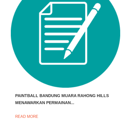
PAINTBALL BANDUNG MUARA RAHONG HILLS
MENAWARKAN PERMAINAN...
READ MORE