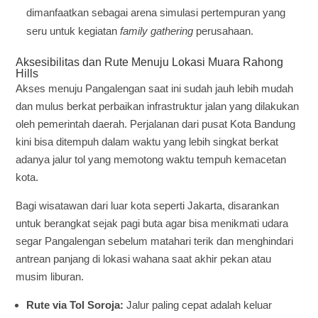
dimanfaatkan sebagai arena simulasi pertempuran yang
seru untuk kegiatan
family gathering
perusahaan.
Aksesibilitas dan Rute Menuju Lokasi Muara Rahong
Hills
Akses menuju Pangalengan saat ini sudah jauh lebih mudah
dan mulus berkat perbaikan infrastruktur jalan yang dilakukan
oleh pemerintah daerah. Perjalanan dari pusat Kota Bandung
kini bisa ditempuh dalam waktu yang lebih singkat berkat
adanya jalur tol yang memotong waktu tempuh kemacetan
kota.
Bagi wisatawan dari luar kota seperti Jakarta, disarankan
untuk berangkat sejak pagi buta agar bisa menikmati udara
segar Pangalengan sebelum matahari terik dan menghindari
antrean panjang di lokasi wahana saat akhir pekan atau
musim liburan.
Rute via Tol Soroja:
Jalur paling cepat adalah keluar