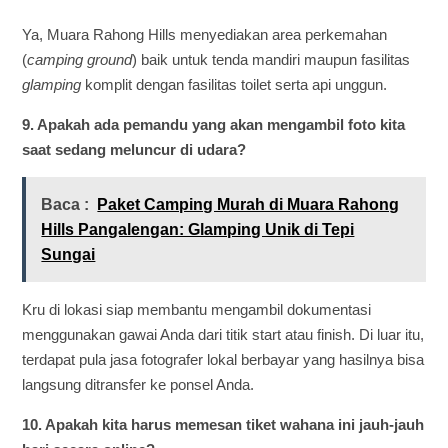
Ya, Muara Rahong Hills menyediakan area perkemahan
(
camping ground
) baik untuk tenda mandiri maupun fasilitas
glamping
komplit dengan fasilitas toilet serta api unggun.
9. Apakah ada pemandu yang akan mengambil foto kita
saat sedang meluncur di udara?
Baca :
Paket Camping Murah di Muara Rahong
Hills Pangalengan: Glamping Unik di Tepi
Sungai
Kru di lokasi siap membantu mengambil dokumentasi
menggunakan gawai Anda dari titik start atau finish. Di luar itu,
terdapat pula jasa fotografer lokal berbayar yang hasilnya bisa
langsung ditransfer ke ponsel Anda.
10. Apakah kita harus memesan tiket wahana ini jauh-jauh